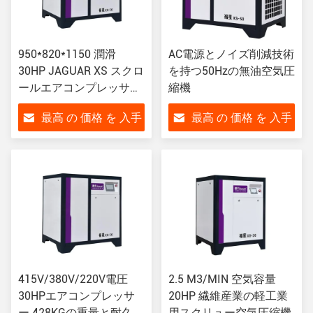
950*820*1150 潤滑
AC電源とノイズ削減技術
30HP JAGUAR XS スクロ
を持つ50Hzの無油空気圧
ールエアコンプレッサー
縮機
工業用
最高 の 価格 を 入手
最高 の 価格 を 入手
する
する
415V/380V/220V電圧
2.5 M3/MIN 空気容量
30HPエアコンプレッサ
20HP 繊維産業の軽工業
ー 428KGの重量と耐久性
用スクリュー空気圧縮機