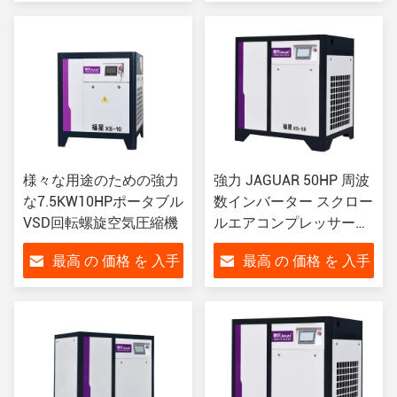
する
する
様々な用途のための強力
強力 JAGUAR 50HP 周波
な7.5KW10HPポータブル
数インバーター スクロー
VSD回転螺旋空気圧縮機
ルエアコンプレッサー
6.3 m3/min 空気容量
最高 の 価格 を 入手
最高 の 価格 を 入手
する
する