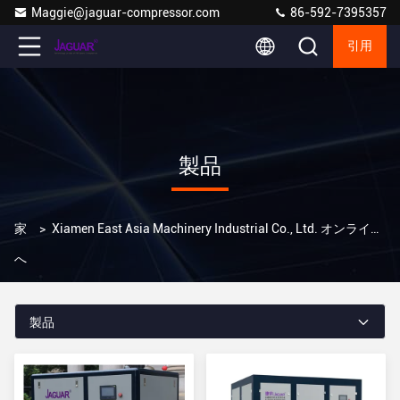
Maggie@jaguar-compressor.com
86-592-7395357
引用
製品
家
>
Xiamen East Asia Machinery Industrial Co., Ltd. オンライン製品
へ
製品