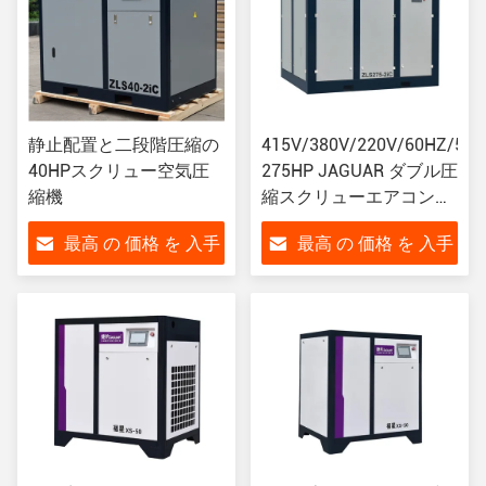
静止配置と二段階圧縮の
415V/380V/220V/60HZ/50
40HPスクリュー空気圧
275HP JAGUAR ダブル圧
縮機
縮スクリューエアコンプ
レッサー
最高 の 価格 を 入手
最高 の 価格 を 入手
3000*2700*2250
する
する