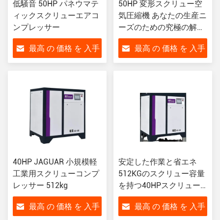
低騒音 50HP パネウマテ
50HP 変形スクリュー空
ィックスクリューエアコ
気圧縮機 あなたの生産ニ
ンプレッサー
ーズのための究極の解決
策
最高 の 価格 を 入手
最高 の 価格 を 入手
する
する
40HP JAGUAR 小規模軽
安定した作業と省エネ
工業用スクリューコンプ
512KGのスクリュー容量
レッサー 512kg
を持つ40HPスクリュー
エアコンプレッサー
最高 の 価格 を 入手
最高 の 価格 を 入手