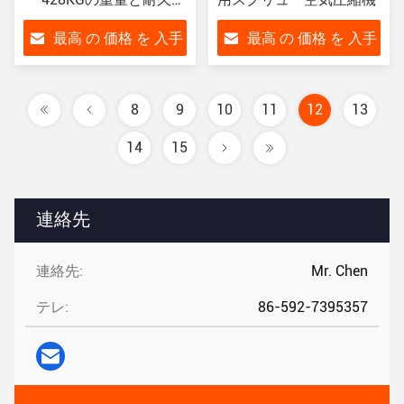
のある設計のスクリュー
最高 の 価格 を 入手
最高 の 価格 を 入手
する
する
8
9
10
11
12
13
14
15
連絡先
連絡先:
Mr. Chen
テレ:
86-592-7395357