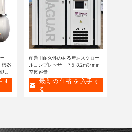
ー
産業用耐久性のある無油スクロー
ザー機器
ルコンプレッサー 7.5-8.2m3/min
駆動ス
空気容量
手 す
最高 の 価格 を 入手 す
る