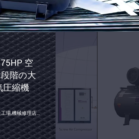
55kw
75hp
8bar
220V
380v
事,エネルギー・鉱業,食品・飲料店,広告 C
ラン,家庭用,小売,食品店,印刷店,建設工事,エネルギー・鉱業,食品
,建材店,製造工場,機械修理店,食品と飲料工場,農場,レストラン,
適用される産業: ホテル,衣装店,建材店,製造工
展示室の場所: ない
JAGUAR
条件: 新しい
電
タイプ: スクロール