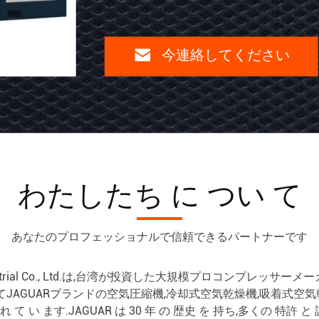
空
気
今
ガ
連
ス
絡
し
タ
て
イ
く
だ
わたしたち に つい て
プ
さ
い
の
あなたのプロフェッショナルで信頼できるパートナーです
た
め
ry Industrial Co., Ltd.は,台湾が投資した大規模プロコンプ
JAGUARブランドの空気圧縮機,冷却式空気乾燥機,吸着式空気乾
の
れ て い ます.JAGUAR は 30 年 の 歴史 を 持ち,多くの 特許 