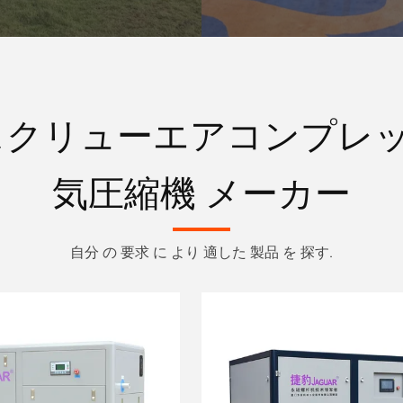
スクリューエアコンプレッ
気圧縮機 メーカー
自分 の 要求 に より 適した 製品 を 探す.