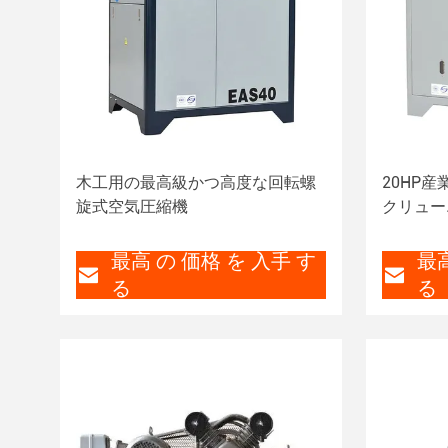
木工用の最高級かつ高度な回転螺
20HP
旋式空気圧縮機
クリュー
最高 の 価格 を 入手 す
最高
る
る