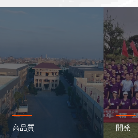
サ
ー
高品質
開発