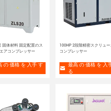
産業 固体材料 固定配置のス
100HP 2段階精密スクリュ
エアコンプレッサー
コンプレッサー
 の 価格 を 入手 す
最高 の 価格 を 入
る