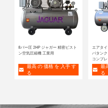
8バー圧 2HP ジャガー 精密ピスト
エアタイ
ン空気圧縮機 工業用
バタンク
コンプレ
最高 の 価格 を 入手 す
最高
る
る