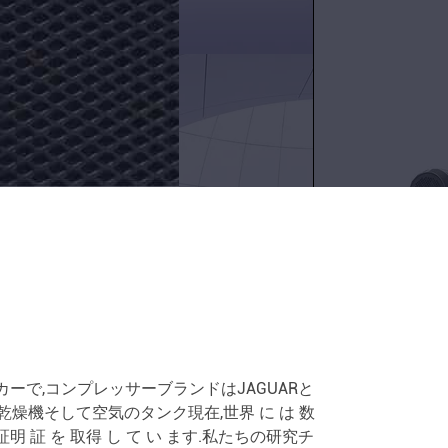
動
回
今
転
連
式
絡
し
ミ
て
ニ
く
だ
マ
さ
い
シ
ン
産
レッサーメーカーで,コンプレッサーブランドはJAGUARと
燥機そして空気のタンク現在,世界 に は 数
業
と 証明 証 を 取得 し て い ます.私たちの研究チ