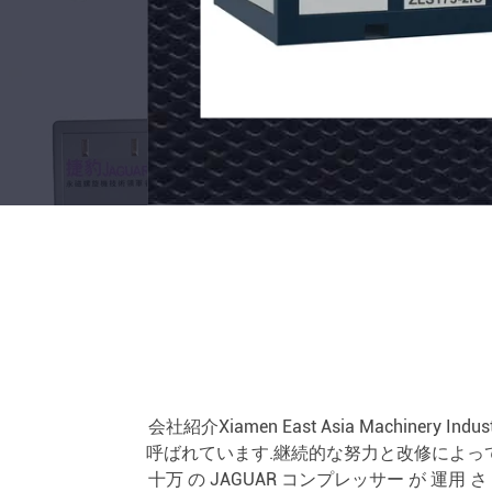
旋
50HP
型
JAGUAR
今
今
空
37KW
連
連
気
台
絡
絡
し
し
圧
湾
て
て
縮
用
く
く
だ
だ
機
鉄
さ
さ
い
い
6.1m3/min
製
空
低
気
圧
会社紹介Xiamen East Asia Machine
呼ばれています.継続的な努力と改修によって
容
ス
十万 の JAGUAR コンプレッサー が 運用 さ 