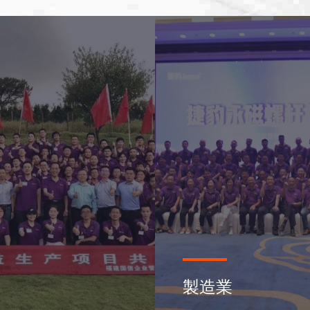
リ
ュ
ー
空
気
圧
縮
機
製造業