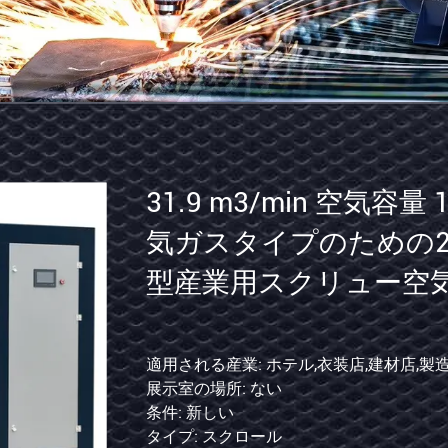
31.9
m3/min
空
気
容
品と飲料工場,農場,レストラン,家庭用,小売,食品店,印刷店,建設工
,衣装店,建材店,製造工場,機械修理店,食品と飲料工場,農場,レスト
適用される産業: ホテル,衣装店
展示室の場所: ない
量
条件: 新しい
175HP
タイプ: スクロール