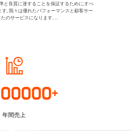
標準と良質に達することを保証するために,すべ
用
ます, 我々は優れたパフォーマンスと顧客サー
螺
サービスになります.....
旋
型
空
気
圧
縮
000000
+
機
年間売上