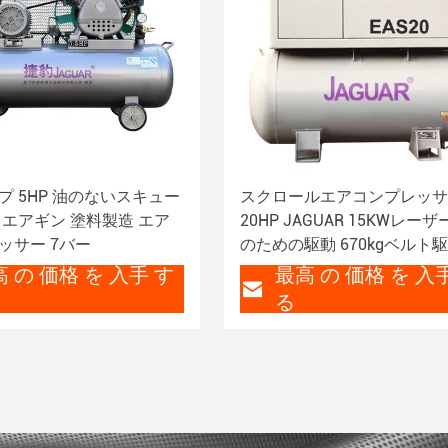
プ 5HP 油のないスキュー
スクロールエアコンプレッサ
 エアギン 塗料製造 エア
20HP JAGUAR 15KWレー
ッサー 7バー
のための駆動 670kgベルト
クロール
 の 価格 を 入手 す
最高 の 価格 を 入
る