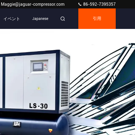
Maggie@jaguar-compressor.com
86-592-7395357
イベント
Japanese
引用