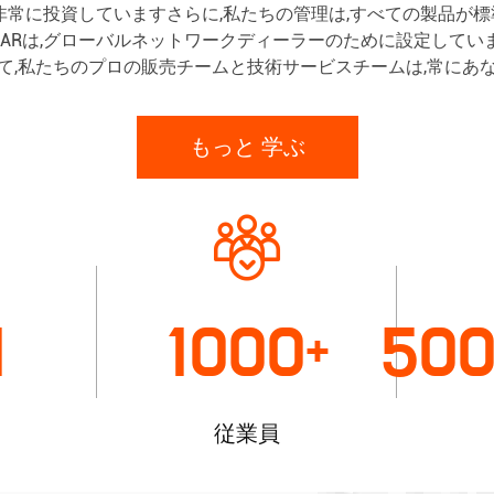
非常に投資していますさらに,私たちの管理は,すべての製品が
2
UARは,グローバルネットワークディーラーのために設定してい
段
て,私たちのプロの販売チームと技術サービスチームは,常にあなたの
階
もっと 学ぶ
の
大
型
産
業
1
1000
50
+
用
ス
従業員
ク