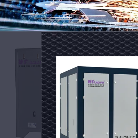
固
電
定
力
50
源
hp
AC
回
パ
適用される産業: ホテル,衣装店,建材店,製造工場,機械修理店,食
適用される産業: ホテル
展示室の場所: ない
展示室の場所: ない
転
ワ
条件: 新しい
条件: 新しい
螺
ー
タイプ: スクロール
タイプ: スクロール