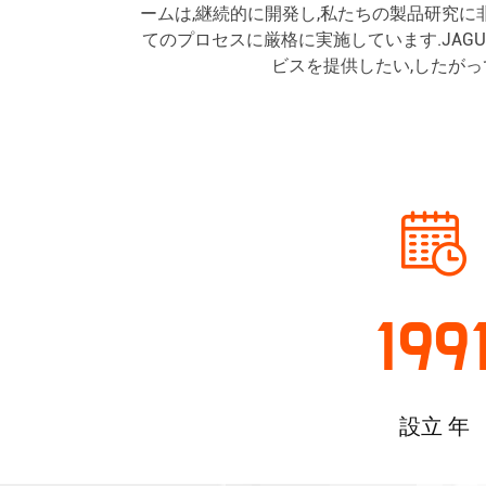
ームは,継続的に開発し,私たちの製品研究に
量
ク
てのプロセスに厳格に実施しています.JAG
リ
ビスを提供したい,したがっ
ュ
ー
エ
ア
コ
ン
199
プ
レ
設立 年
ッ