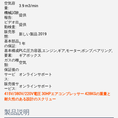
空気容
3.9 m3/min
量:
機械試験
提供
報告:
ビデオ出
提供
勤検査:
販売形
新しい製品 2019
態:
基本部品
1 年
の保証:
基本構成
PLC,圧力容器,エンジン,ギア,モーター,ポンプ,ベアリング,
要素:
ギアボックス
ガスの種
空気
類:
保証後の
サービ
オンラインサポート
ス:
販売後サ
オンラインサポート
ービス:
415V/380V/220V電圧 30HPエアコンプレッサー 428KGの重量と
耐久性のある設計のスクリュー
製品説明