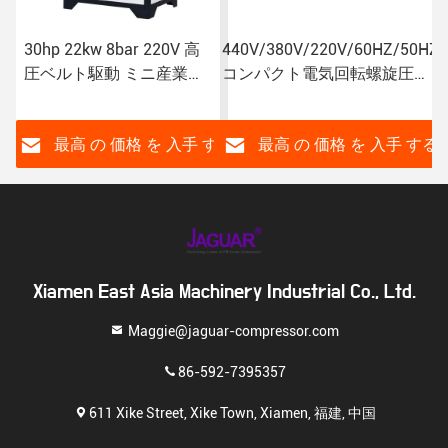
440V/380V/220V/60HZ/50HZ
10HP JAGUAR 恒久磁気螺
コンパクト電気回転螺旋圧縮
旋空気圧縮機 携帯用
機
1.1m3/min 空気容量
す
最高 の 価格 を 入手 する
最高 の 価格 を 入手 す
る
Xiamen East Asia Machinery Industrial Co., Ltd.
Maggie@jaguar-compressor.com
86-592-7395357
611 Xike Street, Xike Town, Xiamen, 福建, 中国