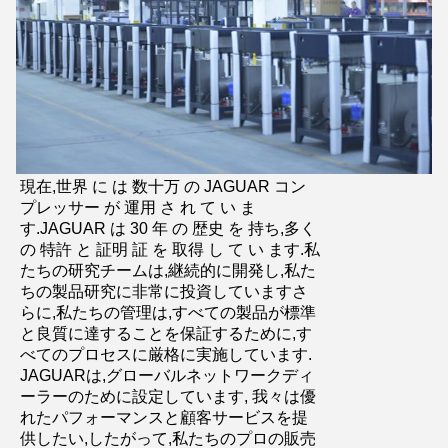
送信
現在,世界 に は 数十万 の JAGUAR コン
プレッサー が 運用 さ れ て い ま
す.JAGUAR は 30 年 の 歴史 を 持ち,多く
の 特許 と 証明 証 を 取得 し て い ます.私
たちの研究チームは,継続的に開発し,私た
ちの製品研究に非常に投資していますさ
らに,私たちの管理は,すべての製品が標準
と良質に達することを保証するために,す
べてのプロセスに厳格に実施しています.
JAGUARは,グローバルネットワークディ
ーラーのために設定しています, 我々は優
れたパフォーマンスと顧客サービスを提
供したい,したがって,私たちのプロの販売