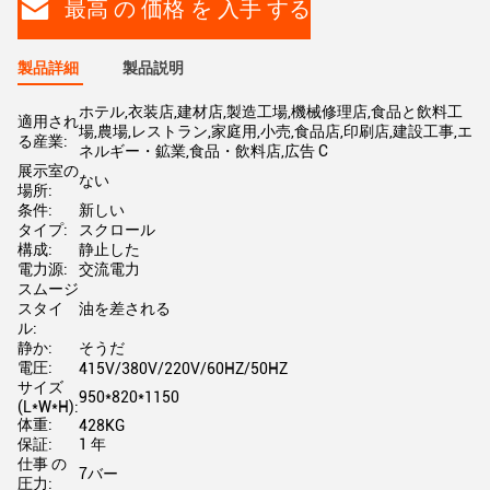
最高 の 価格 を 入手 する
製品詳細
製品説明
ホテル,衣装店,建材店,製造工場,機械修理店,食品と飲料工
適用され
場,農場,レストラン,家庭用,小売,食品店,印刷店,建設工事,エ
る産業:
ネルギー・鉱業,食品・飲料店,広告 C
展示室の
ない
場所:
条件:
新しい
タイプ:
スクロール
構成:
静止した
電力源:
交流電力
スムージ
スタイ
油を差される
ル:
静か:
そうだ
電圧:
415V/380V/220V/60HZ/50HZ
サイズ
950*820*1150
(L*W*H):
体重:
428KG
保証:
1 年
仕事 の
7バー
圧力: